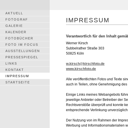
AKTUELL
IMPRESSUM
FOTOGRAF
GALERIE
KALENDER
Verantwortlich für den Inhalt gemä
FOTOBÜCHER
Werner Kirsch
FOTO IM FOCUS
Subbelrather Straße 303
AUSSTELLUNGEN
50825 Köln
PRESSESPIEGEL
LINKS
w.kirsch@kirschfoto.de
www.kirschfoto.de
KONTAKT
IMPRESSUM
Alle veröffentlichten Fotos und Texte s
STARTSEITE
auch in Teilen, ohne Genehmigung des U
Einige Links meines Webangebots führen a
jeweilige Anbieter oder Betreiber der Se
Rechtsverstöße überprüft und konnte ke
entsprechende Verlinkung unverzüglich 
Der Nutzung von im Rahmen der Impressu
Werbung und Informationsmaterialien wir