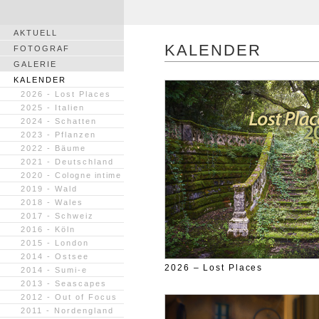
AKTUELL
KALENDER
FOTOGRAF
GALERIE
KALENDER
2026 - Lost Places
2025 - Italien
2024 - Schatten
2023 - Pflanzen
2022 - Bäume
2021 - Deutschland
2020 -
Cologne intime
2019 - Wald
2018 - Wales
2017 - Schweiz
2016 - Köln
2015 - London
2014 - Ostsee
2026 – Lost Places
2014 - Sumi-e
2013 - Seascapes
2012 - Out of Focus
2011 - Nordengland